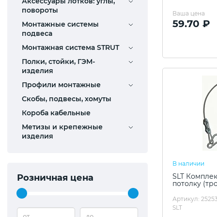
Аксессуары лотков: углы,
повороты
Ваша цена
59.70 ₽
Монтажные системы
подвеса
Монтажная система STRUT
Полки, стойки, ГЭМ-
изделия
Профили монтажные
Скобы, подвесы, хомуты
Короба кабельные
Метизы и крепежные
изделия
В наличии
SLT Комплек
Розничная цена
потолку (тро
Артикул: 25253
SLT
от
до