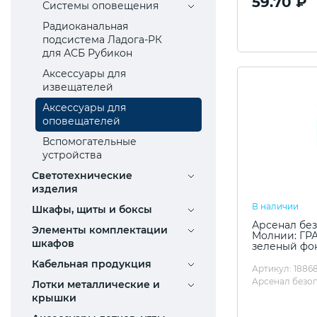
59.70 ₽
Системы оповещения
Радиоканальная
подсистема Ладога-РК
для АСБ Рубикон
Аксессуары для
извещателей
Аксессуары для
оповещателей
Вспомогательные
устройства
Светотехнические
изделия
В наличии
Шкафы, щиты и боксы
Арсенал без
Элементы комплектации
Молнии: ГР
шкафов
зеленый фон
Кабельная продукция
Артикул: 18868
Арсенал безо
Лотки металлические и
крышки