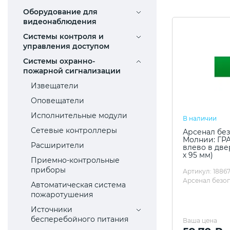
Оборудование для
видеонаблюдения
Системы контроля и
управления доступом
Системы охранно-
пожарной сигнализации
Извещатели
Оповещатели
Исполнительные модули
В наличии
Сетевые контроллеры
Арсенал без
Молнии: ГР
Расширители
влево в две
х 95 мм)
Приемно-контрольные
приборы
Артикул: 1886
Арсенал безо
Автоматическая система
пожаротушения
Источники
бесперебойного питания
Ваша цена