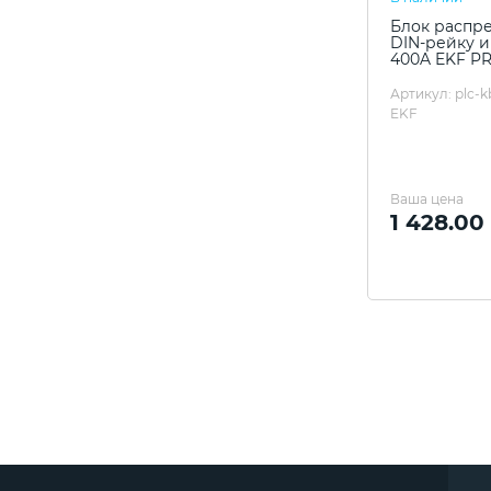
Блок распр
DIN-рейку 
400A EKF P
Артикул: plc-
EKF
Ваша цена
1 428.00