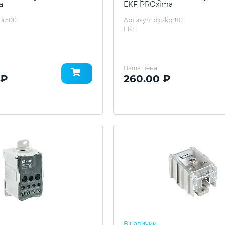
a
EKF PROxima
kbr500
Артикул: plc-kbr80
EKF
Ваша цена
 ₽
260.00 ₽
В наличии