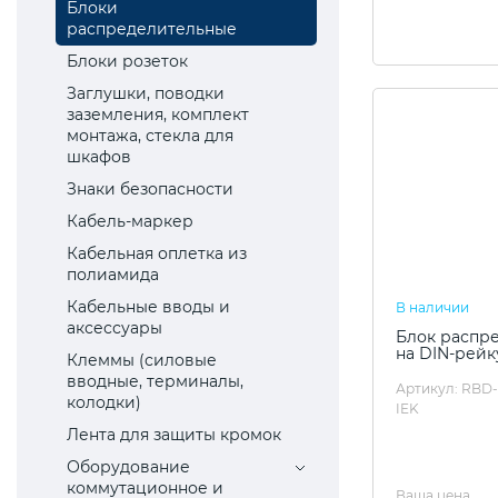
Блоки
распределительные
Блоки розеток
Заглушки, поводки
заземления, комплект
монтажа, стекла для
шкафов
Знаки безопасности
Кабель-маркер
Кабельная оплетка из
полиамида
Кабельные вводы и
В наличии
аксессуары
Блок распр
на DIN-рейк
Клеммы (силовые
вводные, терминалы,
Артикул: RBD-
колодки)
IEK
Лента для защиты кромок
Оборудование
коммутационное и
Ваша цена