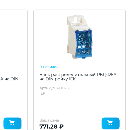
В наличии
Блок распределительный РБД-125А
А на DIN-
на DIN-рейку IEK
Артикул: RBD-125
IEK
Ваша цена
771.28 ₽