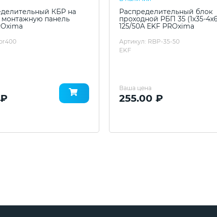
еделительный КБР на
Распределительный блок
и монтажную панель
проходной РБП 35 (1х35-4х
ROxima
125/50А EKF PROxima
kbr400
Артикул: RBP-35-50
EKF
Ваша цена
 ₽
255.00 ₽