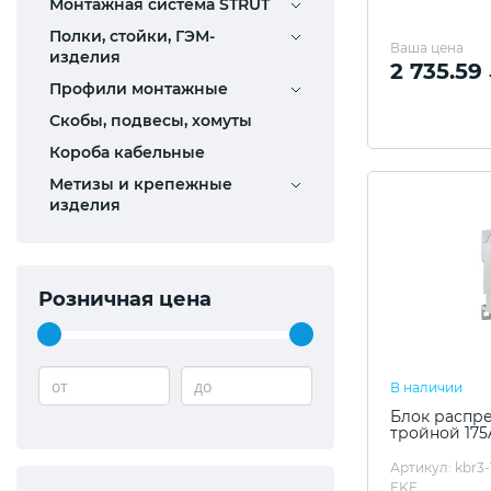
Монтажная система STRUT
Полки, стойки, ГЭМ-
Ваша цена
изделия
2 735.59
Профили монтажные
Скобы, подвесы, хомуты
Короба кабельные
Метизы и крепежные
изделия
Розничная цена
от
до
В наличии
Блок распр
тройной 17
Артикул: kbr3-
EKF