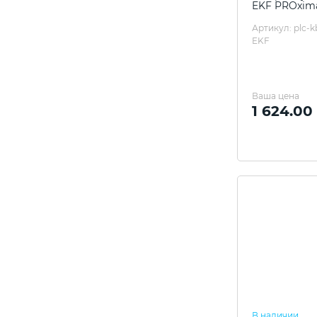
EKF PROxim
Артикул: plc-
EKF
Ваша цена
1 624.00
В наличии