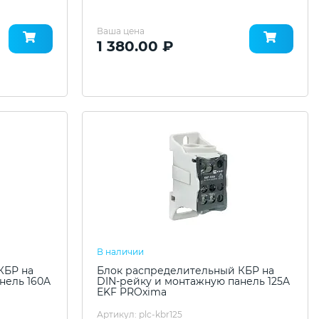
Ваша цена
1 380.00 ₽
В наличии
КБР на
Блок распределительный КБР на
нель 160A
DIN-рейку и монтажную панель 125A
EKF PROxima
Артикул: plc-kbr125