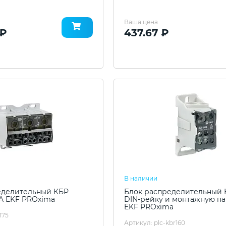
Ваша цена
 ₽
437.67 ₽
В наличии
еделительный КБР
Блок распределительный 
5A EKF PROxima
DIN-рейку и монтажную па
EKF PROxima
175
Артикул: plc-kbr160