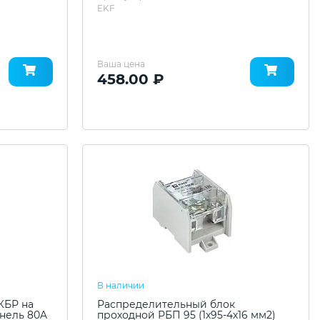
EKF
Ваша цена
458.00 ₽
В наличии
КБР на
Распределительный блок
нель 80A
проходной РБП 95 (1х95-4х16 мм2)