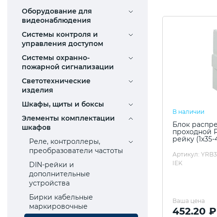
Оборудование для
видеонаблюдения
Системы контроля и
управления доступом
Системы охранно-
пожарной сигнализации
Светотехнические
изделия
Шкафы, щиты и боксы
В наличии
Элементы комплектации
Блок распр
шкафов
проходной Р
рейку (1х35-
Реле, контроллеры,
преобразователи частоты
Артикул: YRB3
IEK
DIN-рейки и
дополнительные
устройства
Бирки кабельные
Ваша цена
маркировочные
452.20 ₽