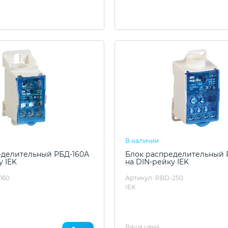
В наличии
еделительный РБД-160А
Блок распределительный 
у IEK
на DIN-рейку IEK
160
Артикул: RBD-250
IEK
Ваша цена