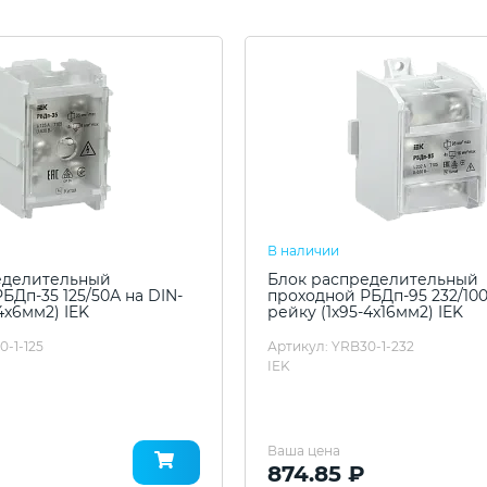
В наличии
еделительный
Блок распределительный
БДп-35 125/50А на DIN-
проходной РБДп-95 232/100
4х6мм2) IEK
рейку (1х95-4х16мм2) IEK
0-1-125
Артикул: YRB30-1-232
IEK
Ваша цена
874.85 ₽