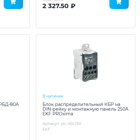
2 327.50 ₽
В наличии
РБД-80А
Блок распределительный КБР на
DIN-рейку и монтажную панель 250A
EKF PROxima
Артикул: plc-kbr250
EKF