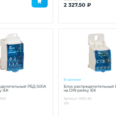
2 327.50 ₽
В наличии
еделительный РБД-500А
Блок распределительный 
у IEK
на DIN-рейку IEK
-500
Артикул: RBD-80
IEK