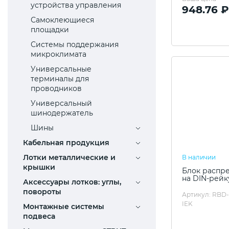
устройства управления
948.76 ₽
Самоклеющиеся
площадки
Системы поддержания
микроклимата
Универсальные
терминалы для
проводников
Универсальный
шинодержатель
Шины
Кабельная продукция
Лотки металлические и
В наличии
крышки
Блок распр
на DIN-рейк
Аксессуары лотков: углы,
повороты
Артикул: RBD
IEK
Монтажные системы
подвеса