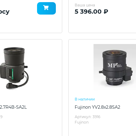
Ваша цена
осу
5 396.00 ₽
В наличии
x2.7R4B-SA2L
Fujinon YV2.8x2.8SA2
89
Артикул: 3916
Fujinon