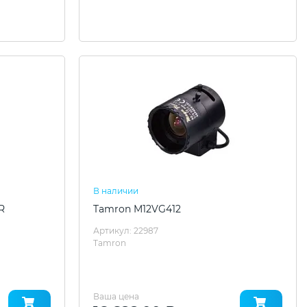
В наличии
R
Tamron M12VG412
Артикул: 22987
Tamron
Ваша цена