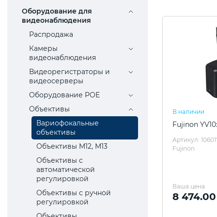
Оборудование для
видеонаблюдения
Распродажа
Камеры
видеонаблюдения
Видеорегистраторы и
видеосерверы
Оборудование POE
Объективы
В наличии
Вариофокальные
Fujinon YV1
объективы
Артикул: 10601
Объективы M12, M13
Fujinon
Объективы с
автоматической
регулировкой
Ваша цена
Объективы с ручной
8 474.00
регулировкой
Объективы