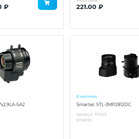
Ваша цена
0 ₽
221.00 ₽
В наличии
7x2.9LA-SA2
Smartec STL-3MP2812DC
Артикул: 174523
Smartec