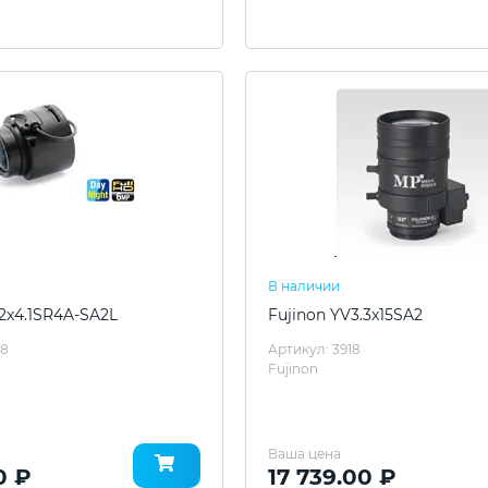
В наличии
.2x4.1SR4A-SA2L
Fujinon YV3.3x15SA2
98
Артикул: 3918
Fujinon
Ваша цена
0 ₽
17 739.00 ₽