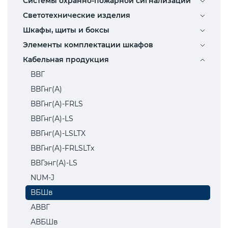
Системы охранно-пожарной сигнализации
Светотехнические изделия
Шкафы, щиты и боксы
Элементы комплектации шкафов
Кабельная продукция
ВВГ
ВВГнг(А)
ВВГнг(А)-FRLS
ВВГнг(А)-LS
ВВГнг(А)-LSLTX
ВВГнг(A)-FRLSLTx
ВВГэнг(А)-LS
NUM-J
ВБШв
АВВГ
АВБШв