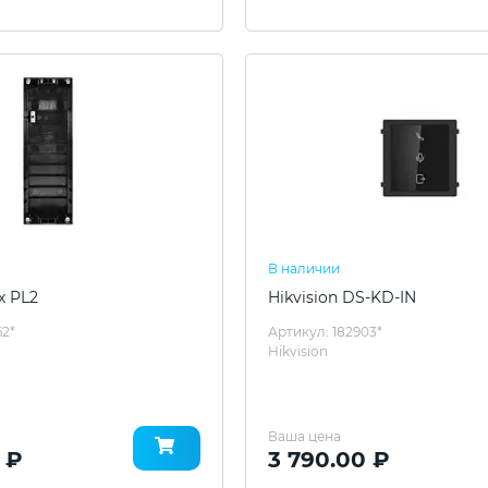
В наличии
x PL2
Hikvision DS-KD-IN
62*
Артикул: 182903*
Hikvision
Ваша цена
 ₽
3 790.00 ₽