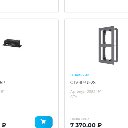
В наличии
15P
CTV-IP-UF2S
48*
Артикул: 258549*
CTV
Ваша цена
 ₽
7 370.00 ₽