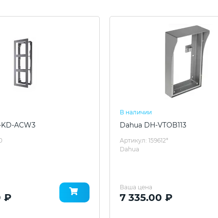
В наличии
S-KD-ACW3
Dahua DH-VTOB113
0
Артикул: 159612*
Dahua
Ваша цена
0 ₽
7 335.00 ₽