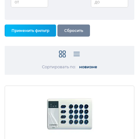
от
до
Сортировать по:
новизне