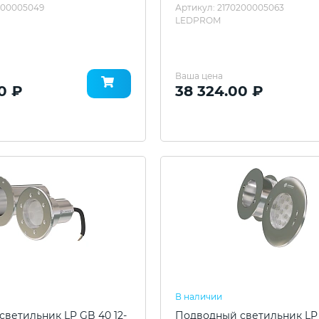
200005049
Артикул: 2170200005063
LEDPROM
Ваша цена
0 ₽
38 324.00 ₽
В наличии
ветильник LP GB 40 12-
Подводный светильник LP G