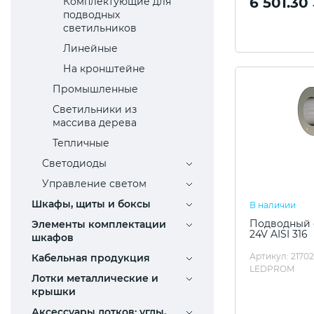
6 501.30
Комплектующие для
подводных
светильников
Линейные
На кронштейне
Промышленные
Светильники из
массива дерева
Тепличные
Светодиоды
Управление светом
Шкафы, щиты и боксы
В наличии
Подводный с
Элементы комплектации
24V AISI 316
шкафов
Артикул: 2170
Кабельная продукция
LEDPROM
Лотки металлические и
крышки
Аксессуары лотков: углы,