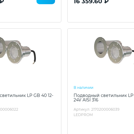
 ₽
16 359.60 ₽
В наличии
ветильник LP GB 40 12-
Подводный светильник LP 
24V AISI 316
200006022
Артикул: 2170200006039
LEDPROM