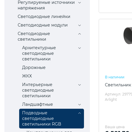
Регулируемые источники
напряжения
Светодиодные линейки
Светодиодные модули
Светодиодные
светильники
Архитектурные
светодиодные
светильники
Дорожные
ЖКХ
В наличии
Интерьерные
Светильник
светодиодные
Артикул: 2977
светильники
Arlight
Ландшафтные
Подводные
светодиодные
светильники RGB
Ваша цена