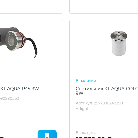
В наличии
 KT-AQUA-R45-3W
Светильник KT-AQUA-COLO
9W
990280560
Артикул: 2977990249390
Arlight
Ваша цена