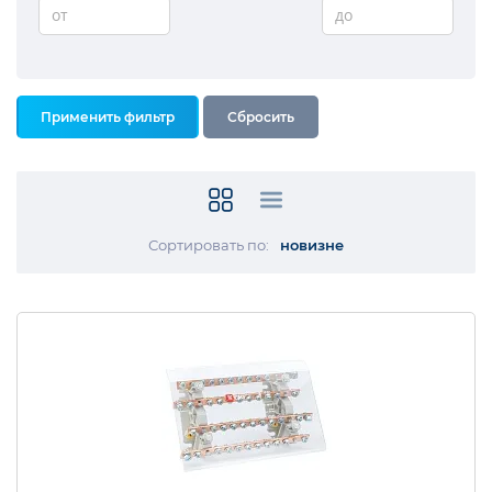
от
до
Сортировать по:
новизне