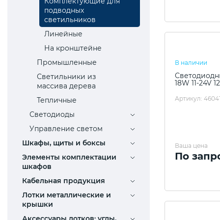
Комплектующие для
подводных
светильников
Линейные
На кронштейне
Промышленные
В наличии
Светодиодны
Светильники из
18W 11-24V 1
массива дерева
Артикул: 4604
Тепличные
Светодиоды
Управление светом
Шкафы, щиты и боксы
Ваша цена
По запр
Элементы комплектации
шкафов
Кабельная продукция
Лотки металлические и
крышки
Аксессуары лотков: углы,