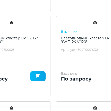
В наличии
й кластер LP GZ 137
Светодиодный кластер LP 
20°
9W 11-24 V 120°
110700025
Артикул: 4604110001030
Ваша цена
осу
По запросу