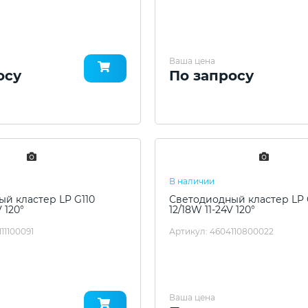
Ваша цена
осу
По запросу
В наличии
й кластер LP G110
Светодиодный кластер LP 
 120°
12/18W 11-24V 120°
11100091
Артикул: 4604110800022
Ваша цена