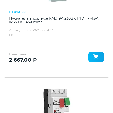
В наличии
Пускатель в корпусе КМЭ 9А 230В с РТЭ Ir-1-1,6А
IP65 EKF PROxima
Артикул: ctrp-r-9-230v-1-1,6A
EKF
Ваша цена
2 667.00 ₽