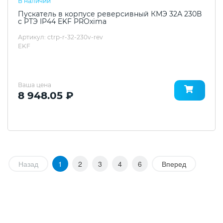
В наличии
Пускатель в корпусе реверсивный КМЭ 32А 230В
с РТЭ IP44 EKF PROxima
Артикул: ctrp-r-32-230v-rev
EKF
Ваша цена
8 948.05 ₽
Назад
1
2
3
4
6
Вперед