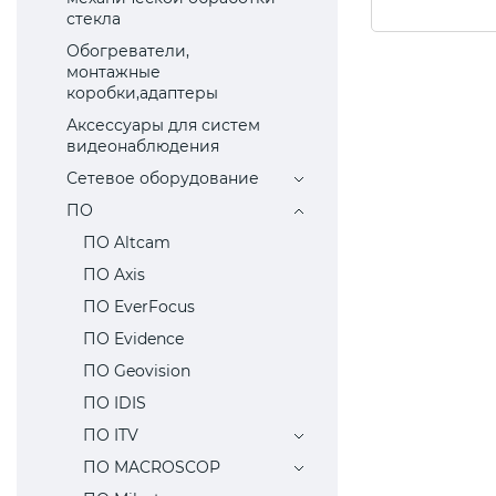
стекла
Обогреватели,
монтажные
коробки,адаптеры
Аксессуары для систем
видеонаблюдения
Сетевое оборудование
ПО
ПО Altcam
ПО Axis
ПО EverFocus
ПО Evidence
ПО Geovision
ПО IDIS
ПО ITV
ПО MACROSCOP