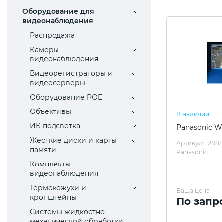
Оборудование для
видеонаблюдения
Распродажа
Камеры
видеонаблюдения
Видеорегистраторы и
видеосерверы
Оборудование POE
Объективы
В наличии
ИК подсветка
Panasonic 
Жесткие диски и карты
Артикул: 12888
памяти
Panasonic
Комплекты
видеонаблюдения
Термокожухи и
Ваша цена
кронштейны
По запр
Системы жидкостно-
механической обработки