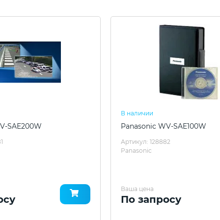
В наличии
WV-SAE200W
Panasonic WV-SAE100W
1
Артикул: 128882
Panasonic
Ваша цена
осу
По запросу