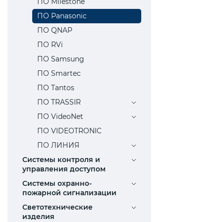
ПО Milestone
ПО Panasonic
ПО QNAP
ПО RVi
ПО Samsung
ПО Smartec
ПО Tantos
ПО TRASSIR
ПО VideoNet
ПО VIDEOTRONIC
ПО ЛИНИЯ
Системы контроля и
управления доступом
Системы охранно-
пожарной сигнализации
Светотехнические
изделия