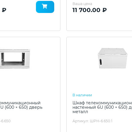
Ваша цена
 ₽
11 700.00 ₽
В наличии
оммуникационный
Шкаф телекоммуникацио
U (600 × 650) дверь
настенный 6U (600 × 650) 
металл
-6.650
Артикул: ШРН-6.650.1