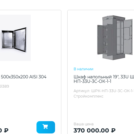
В наличии
 500х350х200 AISI 304
Шкаф напольный 19", 33U 
НП-33U-3C-ОК-1-1
61389
Артикул: ШРК-НП-33U-3C-ОК-1-
Стройкомплекс
Ваша цена
0 ₽
370 000.00 ₽