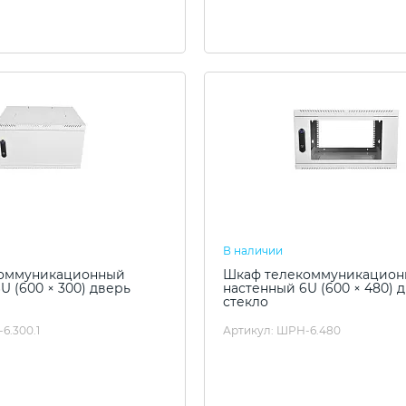
В наличии
оммуникационный
Шкаф телекоммуникацио
U (600 × 300) дверь
настенный 6U (600 × 480) 
стекло
6.300.1
Артикул: ШРН-6.480