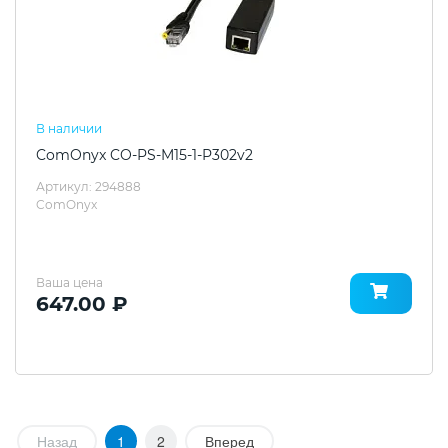
В наличии
ComOnyx CO-PS-M15-1-P302v2
Артикул: 294888
ComOnyx
Ваша цена
647.00 ₽
Назад
1
2
Вперед