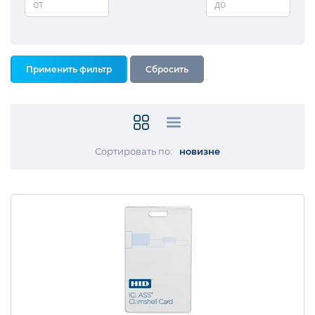
от
до
Сортировать по:
новизне