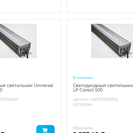
В наличии
й светильник Universal
Светодиодный светильник 
00
LP Consol 500
212030403
Артикул: 4607212030502
LEDPROM
Ваша цена