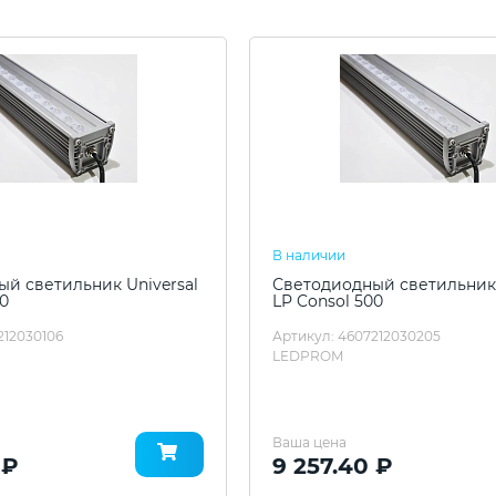
В наличии
й светильник Universal
Светодиодный светильник 
00
LP Consol 500
212030106
Артикул: 4607212030205
LEDPROM
Ваша цена
 ₽
9 257.40 ₽