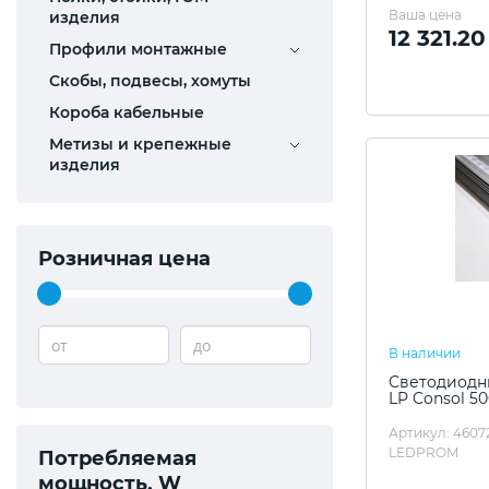
Ваша цена
изделия
12 321.20
Профили монтажные
Скобы, подвесы, хомуты
Короба кабельные
Метизы и крепежные
изделия
Розничная цена
от
до
В наличии
Светодиодны
LP Consol 5
Артикул: 4607
LEDPROM
Потребляемая
мощность, W