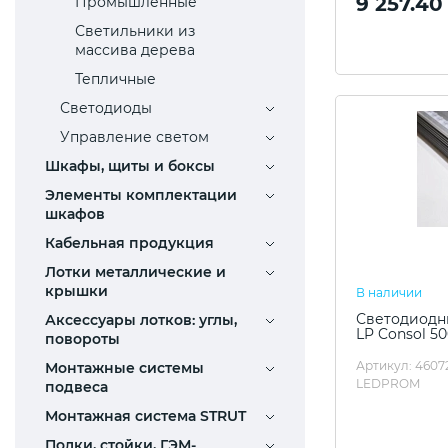
9 257.40
Промышленные
Светильники из
массива дерева
Тепличные
Светодиоды
Управление светом
Шкафы, щиты и боксы
Элементы комплектации
шкафов
Кабельная продукция
Лотки металлические и
крышки
В наличии
Светодиодны
Аксессуары лотков: углы,
LP Consol 5
повороты
Артикул: 4607
Монтажные системы
LEDPROM
подвеса
Монтажная система STRUT
Полки, стойки, ГЭМ-