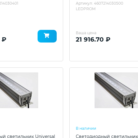
214030401
Артикул: 4607214030500
LEDPROM
Ваша цена
0 ₽
21 916.70 ₽
В наличии
й светильник Universal
Светодиодный светильник 