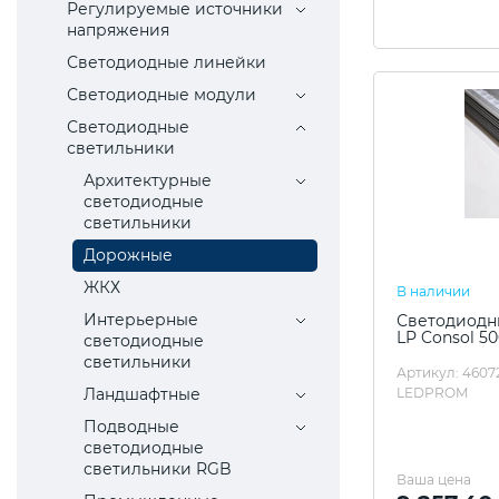
Регулируемые источники
напряжения
Светодиодные линейки
Светодиодные модули
Светодиодные
светильники
Архитектурные
светодиодные
светильники
Дорожные
ЖКХ
В наличии
Интерьерные
Светодиодны
LP Consol 5
светодиодные
светильники
Артикул: 4607
Ландшафтные
LEDPROM
Подводные
светодиодные
светильники RGB
Ваша цена