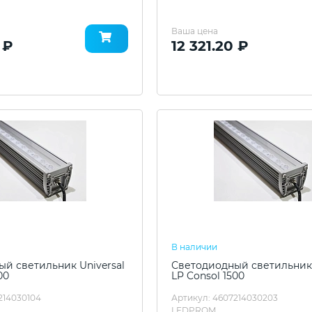
Ваша цена
 ₽
12 321.20 ₽
В наличии
й светильник Universal
Светодиодный светильник 
00
LP Consol 1500
214030104
Артикул: 4607214030203
LEDPROM