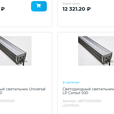
Ваша цена
 ₽
12 321.20 ₽
В наличии
й светильник Universal
Светодиодный светильник 
00
LP Consol 500
212050401
Артикул: 4607212050500
LEDPROM