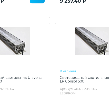
 ₽
9 257.40 ₽
В наличии
й светильник Universal
Светодиодный светильник 
00
LP Consol 500
212050104
Артикул: 4607212050203
LEDPROM