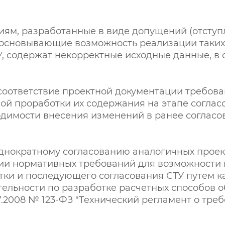
иям, разработанные в виде допущений (отступл
сновывающие возможность реализации таких д
, содержат некорректные исходные данные, в 
соответствие проектной документации требов
ной проработки их содержания на этапе соглас
одимости внесения изменений в ранее согласо
однократному согласованию аналогичных прое
ции нормативных требований для возможности
тки и последующего согласования СТУ путем 
тельности по разработке расчетных способов 
 22.07.2008 № 123-ФЗ "Технический регламент о т